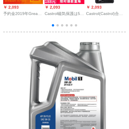
￥ 2,093
￥ 2,093
￥ 2,093
￥
予約金2019年Great
Castrol磁気保護は5
Castrol(Castrol)合成
M
WallEulerR 1霊趣版
W-40オール合成オー
オイル極保護チルド
351 KM block
ラル4 L SN級を独占
レン流体0 W-40 A
グ
享受します。
3/B 4 SN 1 Qtアメリ
4
カ原装入力