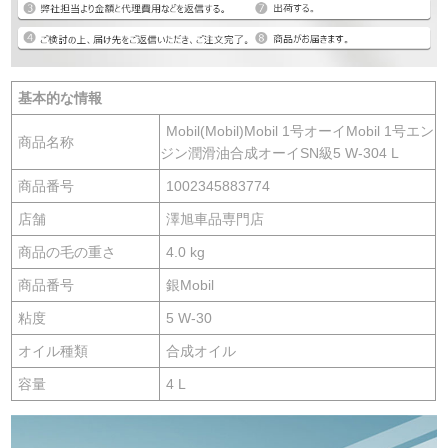
基本的な情報
Mobil(Mobil)Mobil 1号オーイMobil 1号エン
商品名称
ジン潤滑油合成オーイSN級5 W-304 L
商品番号
1002345883774
店舗
澤旭車品専門店
商品の毛の重さ
4.0 kg
商品番号
銀Mobil
粘度
5 W-30
オイル種類
合成オイル
容量
4 L