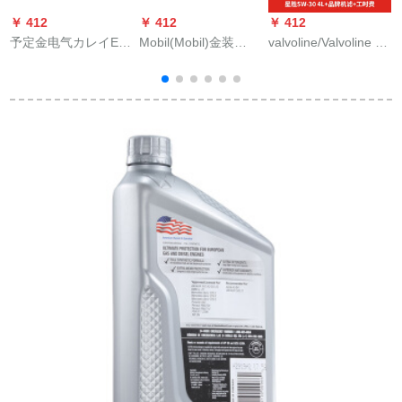
￥ 412
￥ 412
￥ 412
￥
予定金电气カレイEV
Mobil(Mobil)金装
valvoline/Valvoline O
T
10 pro 150共有版
Mobil 1号合成オル0
イ小保養コ-ス送機濾
（浙江ライセンス）
W-40 SNレベル1 L*6
過は、労働時間星勝
W
ホワイト
全合成5 W-34 Lを含
む。