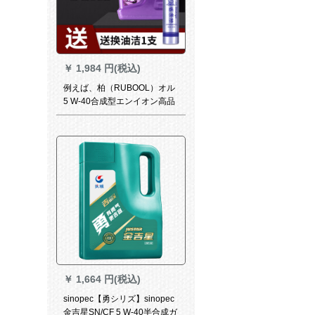
￥
1,984 円(税込)
例えば、柏（RUBOOL）オル
5 W-40合成型エンイオン高品
質自動車エン潤滑油4 L
￥
1,664 円(税込)
sinopec【勇シリズ】sinopec
金吉星SN/CF 5 W-40半合成ガ