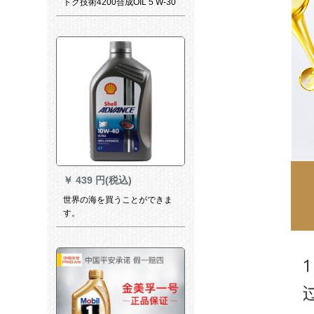
トク技術4200合成OIL 5 W-30
SN/CF A 5/B 5/C 3 L（ドイツ
元装入力）自動車用品
￥
439 円(税込)
世界の海を買うことができま
す。