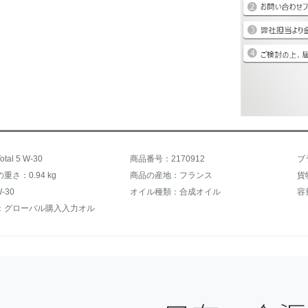
al 5 W-30
商品番号：2170912
ブラ
重さ：0.94 kg
商品の産地：フランス
貨
-30
オイル種類：合成オイル
容
：グローバル購入入力オル