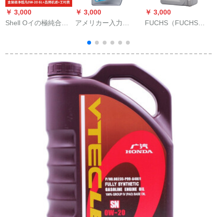
￥ 3,000
￥ 3,000
￥ 3,000
￥
Shell Oイの極純合成
アメリカー入力
FUCHS（FUCHS）
S
オーイ自動車小保養
Mobil(Mobil)Mobil 1
タイタGT 1合成オー
コス+ブラドン機ろ过
号合成OイCJ-4 W-40
ラル5 W-40 SNクラ
H
労动时间tuhu养车送
SN 1 Qt 946 ml/バレ
ス1 L自動車用品
機濾過過は労働時間0
ル柴汽通用
W-20 4 L+2 Lをくわ
えます。