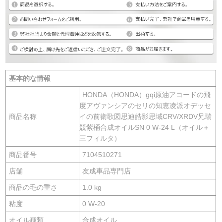
基本的な情報
HONDA（HONDA）gqi原油アコードの飛
度アヴァンシアのセリの知恵凌派オデッセ
商品名称
イの前衛歌図思迪皓影思域CRV/XRDV兄瑞
競紫桶合成オイルSN 0 W-24 L（オイル＋
三フィルタ）
商品番号
7104510271
店舗
友成車品専門店
商品の毛の重さ
1.0 kg
粘度
0 W-20
オイル種類
合成オイル