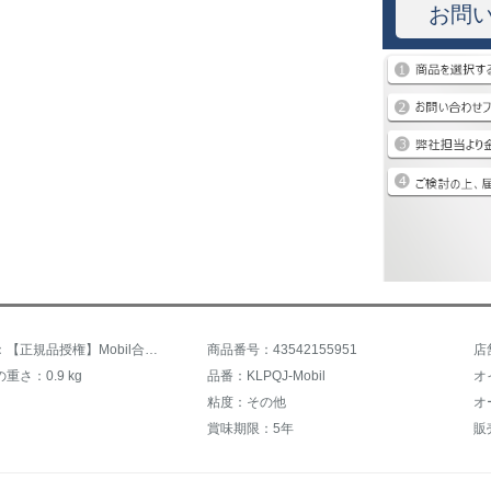
お問
商品名称：【正規品授権】Mobil合成Oイ金装Mobil 1号/速覇0 W 20/30/5 W 30/40 SN級金装Mobil 1号-全合成0 W-40 SN級1リットル入り
商品番号：43542155951
重さ：0.9 kg
品番：KLPQJ-Mobil
オ
粘度：その他
オ
賞味期限：5年
販