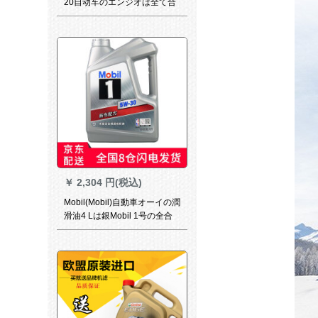
20自动车のエンジオは全て合
成したNissan
HONDAVolkwagen润滑油0 W
20 SN级0 W-20 Lに适用しま
す。
￥
2,304 円(税込)
Mobil(Mobil)自動車オーイの潤
滑油4 Lは銀Mobil 1号の全合
成5 W-30 SN級です。