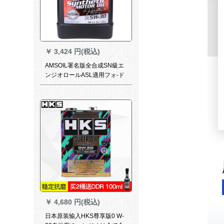
￥
3,424 円(税込)
AMSOIL署名版全合成SN級エ
ンジオロールASL適用フォ-ド
buickガイド
CHEVROLETNissan 5 W-30
潤滑油3.78 L
￥
4,680 円(税込)
日本原装输入HKS尊享版0 W-