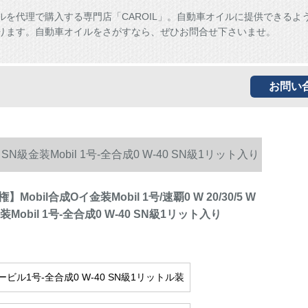
ルを代理で購入する専門店「CAROIL」。自動車オイルに提供できるよ
ります。自動車オイルをさがすなら、ぜひお問合せ下さいませ。
お問い
40 SN級金装Mobil 1号-全合成0 W-40 SN級1リット入り
obil合成Oイ金装Mobil 1号/速覇0 W 20/30/5 W
金装Mobil 1号-全合成0 W-40 SN級1リット入り
ビル1号-全合成0 W-40 SN級1リットル装