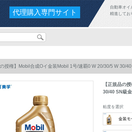
自動車オイ
代理購入専門サイト
精進してお
権】Mobil合成Oイ金装Mobil 1号/速覇0 W 20/30/5 W 30/
【正規品の授権】M
30/40 SN級
粘度を選択
金装モー