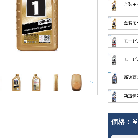
金装モー
金装モー
モービル
モービル
新速覇2
>
新速覇2
価格：
￥