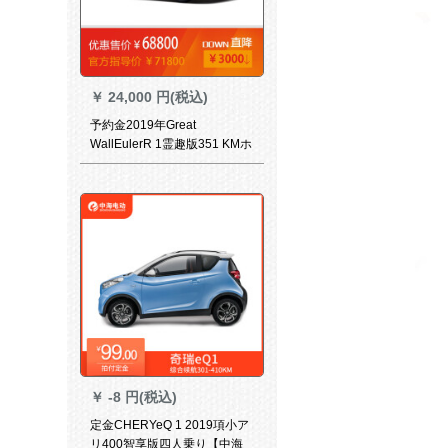
￥
24,000 円(税込)
予約金2019年Great
WallEulerR 1霊趣版351 KMホ
イト
￥
-8 円(税込)
定金CHERYeQ 1 2019項小ア
リ400智享版四人乗り【中海