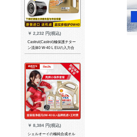
￥
2,232 円(税込)
Castrul(Castrol)極保護チター
ン流体0 W-40 L EUの入力合
成オルグリスタ
￥
8,384 円(税込)
シェルオーイの極純合成オル