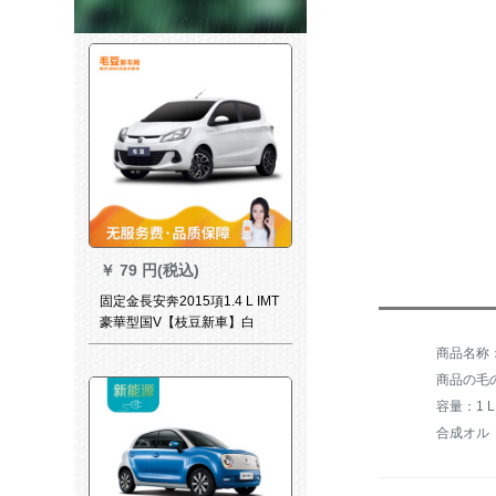
￥
79 円(税込)
固定金長安奔2015項1.4 L IMT
豪華型国V【枝豆新車】白
商品の毛の
容量：1 L
合成オル