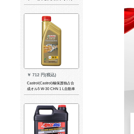
電気】
￥
712 円(税込)
Castrol(Castrol)極保護独占合
成オル5 W-30 CHN 1 L自動車
用品