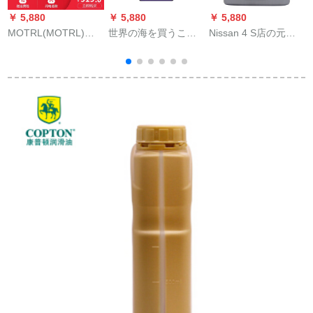
￥ 5,880
￥ 5,880
￥ 5,880
￥
MOTRL(MOTRL)サ
世界の海を買うこと
Nissan 4 S店の元工
C
イバクラ7100 4 T 10
ができます。
場の部品の尼桑の合
W 40 L
成のエレンジオイル
S