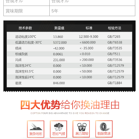
合成オル
合成オル
賞味期限
5年