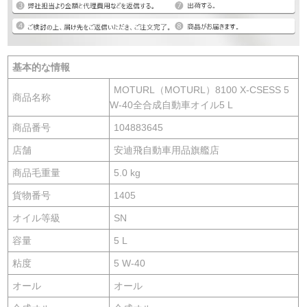
基本的な情報
MOTURL（MOTURL）8100 X-CSESS 5
商品名称
W-40全合成自動車オイル5 L
商品番号
104883645
店舗
安迪飛自動車用品旗艦店
商品毛重量
5.0 kg
貨物番号
1405
オイル等級
SN
容量
5 L
粘度
5 W-40
オール
オール