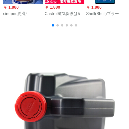
￥ 1,880
￥ 1,880
￥ 1,880
￥
sinopec潤滑油
Castrol磁気保護は5
Shell(Shell)ブラーハ
シ
sinopec卓力耐摩油耗
W-40オール合成オー
ーネケン全合成エン
ル
油压油（高压）46号
ラル4 L SN級を独占
ジオンヘリックスHX
GB 11118.1 L-H M
享受します。
7 PLUS 5 W-20 API
46油圧油16 kg包装L-
級1 L自動車用品
HM 46