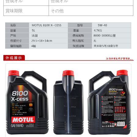
合成オル
合成オル
賞味期限
その他