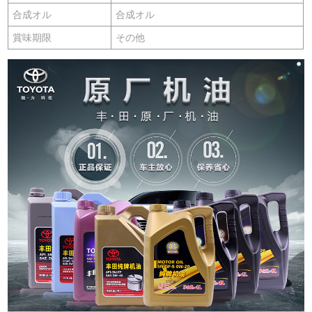
合成オル
合成オル
賞味期限
その他