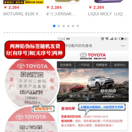
￥ 2,384
￥ 2,384
￥ 2,384
￥
MOTURRL 8100 X-
ギリスENSAK
LIQUI MOLY（LIQUI
b
cess 5 Lアイタリア原
ENSAKオーストリア
MOLY）エレネ型合成
油
装入力合成オルグリ
SJ/10 W-40 L
オル0 W-40 A 3/B 4
スタ
級1 L（ドイツ原装入
W
力）自動車用品
チ