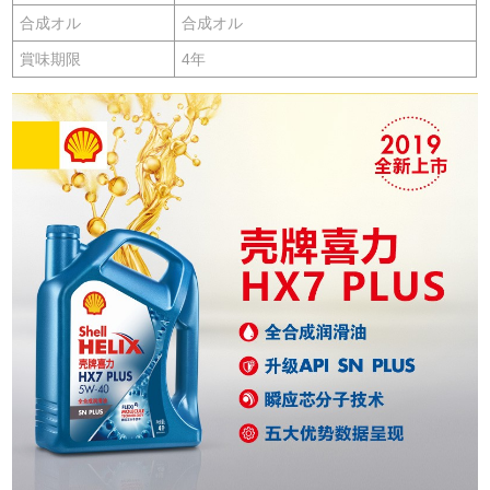
合成オル
合成オル
賞味期限
4年