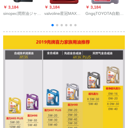
￥ 3,184
￥ 3,184
￥ 3,184
￥
sinopec潤滑油ジャガ
valvoline星冠MAX
GngqTOYOTA自動車
T
王全合成SN 10 W-50
LIFE合成オリルグリ
用品4 S店の元工場部
4ストロ－ク越野ベイ
ス原装入力5 W-30
品合成エン潤滑油SM
イ
オール通用ペデル1 L
SN級4 L自動車用品
5 W-30/5 W 30 4 Lレ
プリカ逸品凱美瑞雅
LUXハラインダー