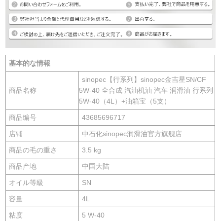
基本的な情報
sinopec【行系列】sinopec金吉星SN/CF
商品名称
5W-40 全合成 汽油机油 汽车 润滑油 行系列
5W-40（4L）+油箱宝（5支）
商品编号
43685696717
店铺
中石化sinopec润滑油官方旗舰店
商品の毛の重さ
3.5 kg
商品产地
中国大陆
オイル等級
SN
容量
4L
粘度
5 W-40