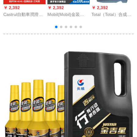
￥ 2,392
￥ 2,392
￥ 2,392
￥
Castrul自動車潤滑油
Mobil(Mobil)金装
Total（Total）合成O
L
小保養コ-スtuhuはブ
Mobil 1号合成オリ0
イ極馳9000 W-40 A
レンド機フ-ル+労働
W-40 SNレベル4
3/B 4 SN 5 Lフーラン
W
時間極保護全5 W-40
L*2+1 L*2
ス原装入力
Lを送ります。