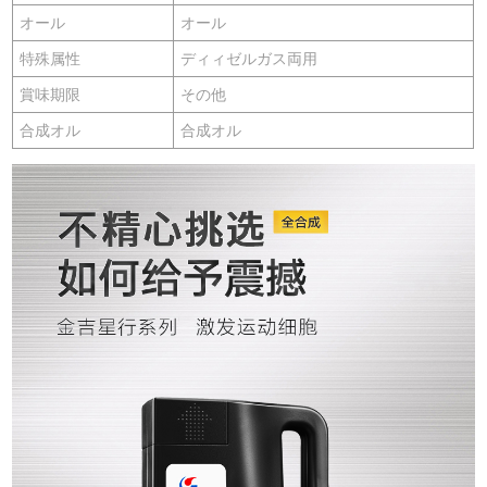
オール
オール
特殊属性
ディィゼルガス両用
賞味期限
その他
合成オル
合成オル