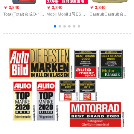
￥ 3,840
￥ 3,840
￥ 3,840
￥
Total(Total)合成Oイ極
Mobil Mobil 1号ESP
Castrul(Castrul)合成
C
馳9000 W-30 A 3/B 4
全合成オル5 W-30 4
Oイ極保護FCT
SL 1 Lフーランス原
L
Professional Longlife
装入力
III 5 W-30 C 3 L doイ
ツ原装入力