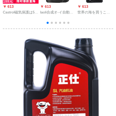
￥ 613
￥ 613
￥ 613
￥
Castrol磁気保護は5
laoli合成オ-イ自動車
世界の海を買うこと
M
W-40オール合成オー
エン潤滑油10 W-40
ができます。
M
ラル4 L SN級を独占
SN CF級4 L青春版
享受します。