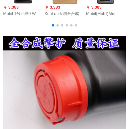
￥ 3,383
￥ 3,383
￥ 3,383
￥
Mobil 1号经典0 W-30
KunLun天潤全合成高
Mobil(Mobil)Mobil速
C
合成OILNクラス
性能ガソリングエヌ
覇2000合成オリル5
O
PLUSbuラック包装1
潤滑油0 W-20 SN
W-30 SN級1 L自動車
W
L自动车用品
PLUS\GF-5 3.5
用品
kg【新グーレド】自
動車サントス