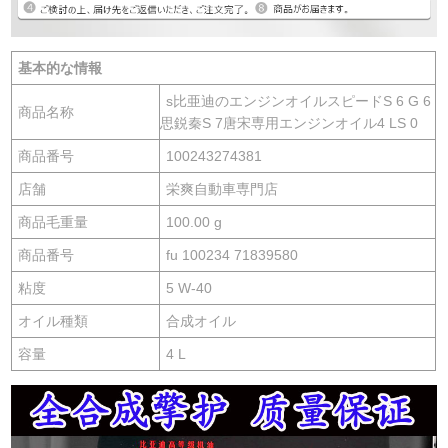
基本的な情報
s比亜迪のエンジンオイルスピードS 6 G 6
商品名称
思鋭秦S 7唐宋専用エンジンオイル4 LS 0
商品番号
100243274381
店舗
栄爽自動車専門店
商品毛重量
100.00 g
商品番号
fu 100234 71839580
粘度
5 W-40
オイル種類
合成オイル
容量
4 L