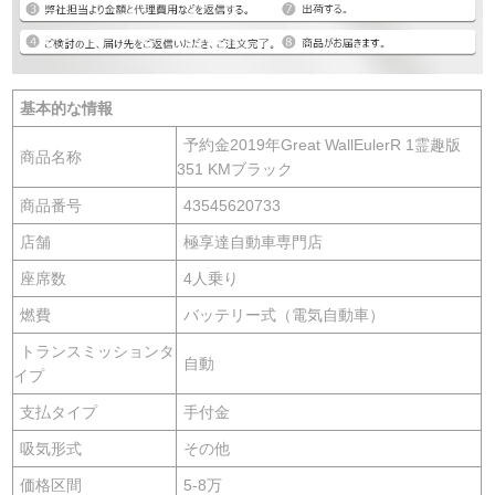
基本的な情報
予約金2019年Great WallEulerR 1霊趣版
商品名称
351 KMブラック
商品番号
43545620733
店舗
極享達自動車専門店
座席数
4人乗り
燃費
バッテリー式（電気自動車）
トランスミッションタ
自動
イプ
支払タイプ
手付金
吸気形式
その他
価格区間
5-8万