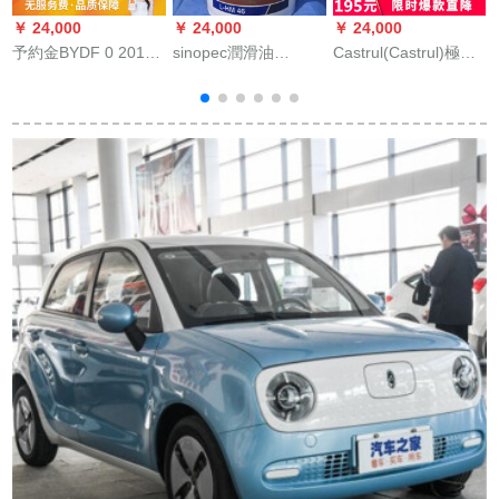
￥ 24,000
￥ 24,000
￥ 24,000
￥
予約金BYDF 0 2015
sinopec潤滑油
Castrul(Castrul)極保
C
モデル1.0 L AMTヒチ
sinopec卓力耐摩油耗
護全合成磁気保護全
O
ョンク【枝豆新車】
油压油（高压）46号
合成金嘉護半合成グ
5
ホワイト
GB 11118.1 L-H M
リス洗浄浄油磁気保
V
46油圧油16 kg包装L-
護独占合成オイ5 w
HM 46
40 SN級4 L