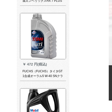
成エンヘリックスHX 7 PLUS
5 W-30 API SL級1 L自動車用
品
￥
472 円(税込)
FUCHS（FUCHS）タイタGT
1合成オーラル5 W-40 SNクラ
ス1 L自動車用品