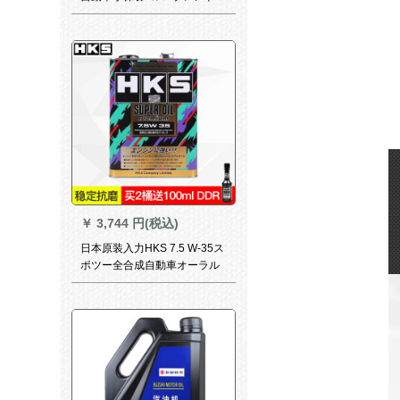
イシン+労働時間tuhu養車輸送
機濾過は労働時間0 W-40 L+1
Lをくわえます。
￥
3,744 円(税込)
日本原装入力HKS 7.5 W-35ス
ポツー全合成自動車オーラル
高性能競技潤滑油5 W-30 4 L
ドラム缶