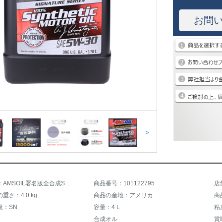
お問
>
商品名称：AMSOIL署名版全合成SN級エンジンオイルASL適用フォードbuickガイドCHEVROLETNissan 5 W-30グリス3.78 L
商品番号：101122795
店
重さ：4.0 kg
商品の産地：アメリカ
商
級：SN
容量：4 L
粘
合成オル
賞