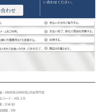
い合わせください。
い合わせ
舗：AMSOIL(AMSOIL)天屹専門店
品コード：ASL 1 G
度：5 W-30
味期限：5年