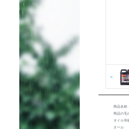
<
商品の毛の
オイル等
オール