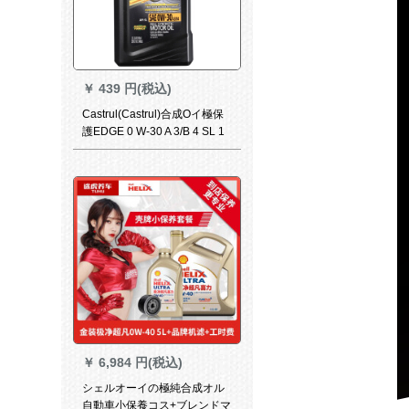
￥
439 円(税込)
Castrul(Castrul)合成Oイ極保
護EDGE 0 W-30 A 3/B 4 SL 1
Qt Amaリカ原装入力
￥
6,984 円(税込)
シェルオーイの極純合成オル
自動車小保養コス+ブレンドマ