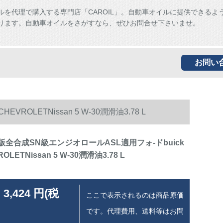
ルを代理で購入する専門店「CAROIL」。自動車オイルに提供できるよ
ります。自動車オイルをさがすなら、ぜひお問合せ下さいませ。
お問い
OLETNissan 5 W-30潤滑油3.78 L
名版全合成SN級エンジオロールASL適用フォ-ドbuick
LETNissan 5 W-30潤滑油3.78 L
 3,424 円(税
ここで表示されるのは商品原価
です。代理費用、送料等はお問