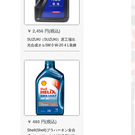
￥
2,456 円(税込)
SUZUKI（SUZUKI）原工場出
光合成オルSM 0 W-20 4 L装鋒
御/天語/雨燕/新オー拓/啓悦/全
系適用
￥
480 円(税込)
Shell(Shell)ブラハーネン全合