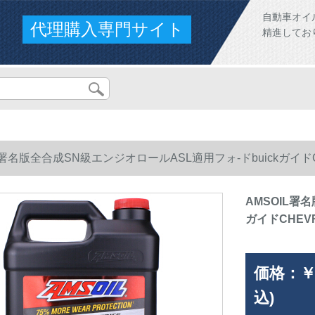
自動車オイ
代理購入専門サイト
精進してお
L署名版全合成SN級エンジオロールASL適用フォ-ドbuickガイドCHEVR
AMSOIL署
ガイドCHEVRO
価格：
￥
込)