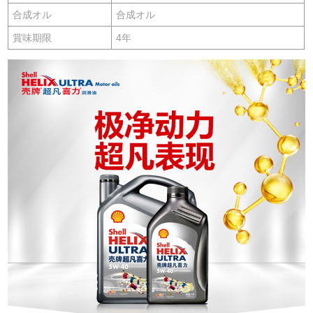
合成オル
合成オル
賞味期限
4年