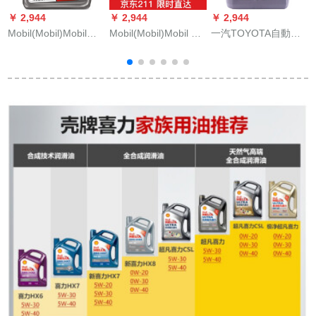
￥ 2,944
￥ 2,944
￥ 2,944
￥
Mobil(Mobil)Mobil速
Mobil(Mobil)Mobil 1
一汽TOYOTA自動車
v
覇高性能オル5 W-30
号合成オーイ自動車
用品4 S店の元工場部
SNクラス4 L自動車用
エンジオ銀Mobil金
品全合成エンジョン
グ
品
Mobil自動車潤滑油
ァイル自動車潤滑油
Mobil 1号銀Mobil 1号
SN 5 W-25 W 20 5.5
SN 5 W-40 Lが装着さ
Lシャパープロプラド
れています。
部分適用