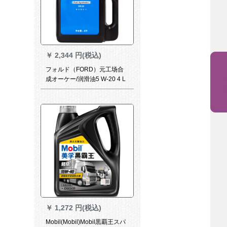
￥
2,344 円(税込)
フォルド（FORD）元工场合
成オーケー/润滑油5 W-20 4 L
はモーニングデュオ/フォーク/
クガ/フェング/フーウォーリン
グシート/エイジング/全系适用
です。
￥
1,272 円(税込)
Mobil(Mobil)Mobil黒覇王スパ