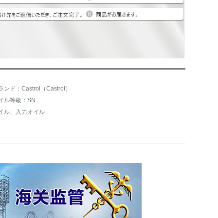
ンド：Castrol（Castrol）
イル等級：SN
イル、入力オイル