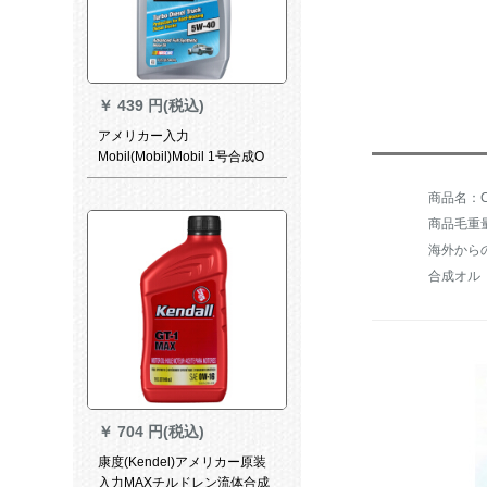
￥
439 円(税込)
アメリカー入力
Mobil(Mobil)Mobil 1号合成O
イCJ-4 W-40 SN 1 Qt 946 ml/
バレル柴汽通用
商品毛重量：
海外から
合成オル
￥
704 円(税込)
康度(Kendel)アメリカー原装
入力MAXチルドレン流体合成