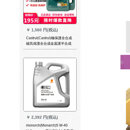
￥
1,560 円(税込)
Castrul(Castrul)極保護全合成
磁気保護全合成金嘉護半合成
グリス洗浄浄油磁気保護独占
合成オイ5 w 40 SN級4 L
￥
2,392 円(税込)
monorch(Monarch)5 W-40