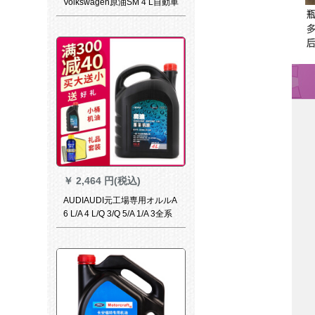
Volkswagen原油SM 4 L自動車
用品適用宝来/速騰/ゴルフ/新
宝来/サンタナ
￥
2,464 円(税込)
AUDIAUDI元工場専用オルルA
6 L/A 4 L/Q 3/Q 5/A 1/A 3全系
ディップゼルエジン通用5 W-
40リット(bulatt kuバケツ)