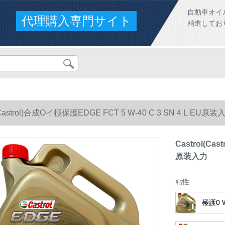
自動車オイ
代理購入専門サイト
精進してお
l(Castrol)合成Oイ極保護EDGE FCT 5 W-40 C 3 SN 4 L EU原装
Castrol(Ca
原装入力
粘性
極護0