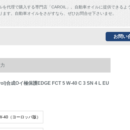
ルを代理で購入する専門店「CAROIL」。自動車オイルに提供できるよ
ります。自動車オイルをさがすなら、ぜひお問合せ下さいませ。
お問い
入力
strol)合成Oイ極保護EDGE FCT 5 W-40 C 3 SN 4 L EU
 W-40（ヨーロッパ版）