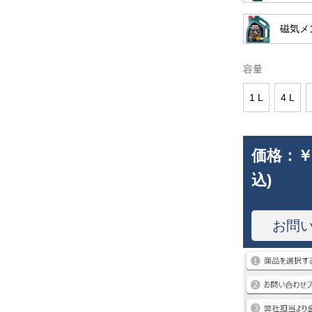
磁気メン
容量
1 L
4 L
価格：
￥
込)
お問