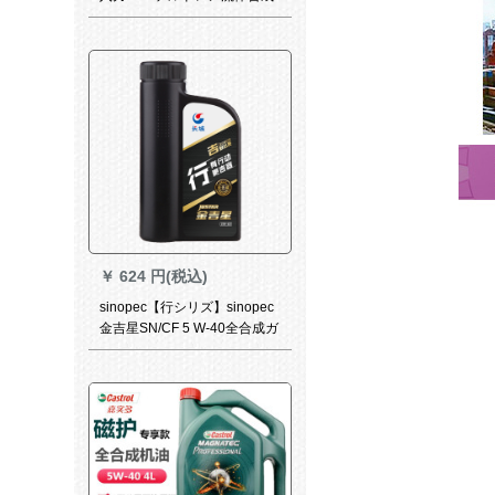
Oイ0 W-16 SN PLUS級946
ML自動車用品
￥
624 円(税込)
sinopec【行シリズ】sinopec
金吉星SN/CF 5 W-40全合成ガ
ソリンエヌ自動車潤滑油1 L自
動車用品