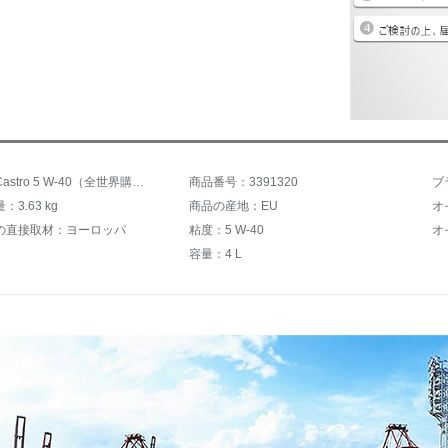
商品名：Castro 5 W-40（全世界購入）
商品番号：3391320
ブラ
3.63 kg
商品の産地：EU
オ
の直接取材：ヨーロッパ
粘度：5 W-40
オ
容量：4 L