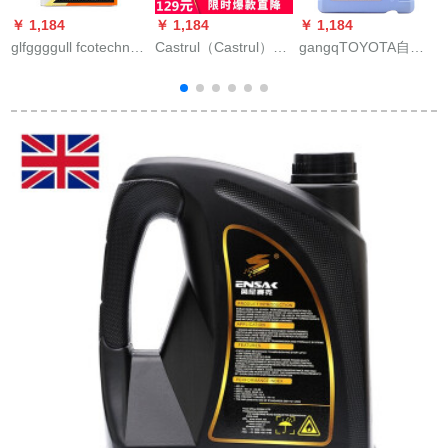
￥ 1,184
￥ 1,184
￥ 1,184
￥
glfggggull fcotechno
Castrul（Castrul）極
gangqTOYOTA自動
T
鉄缶PAO類合成オー
保護全合成磁気保護
車用品4 S店の元工場
ラル0 W 20 4 L未来
全合成金嘉護半合成
部品gangqi全合成エ
性
ハイエン科学技術日
グリスオイ金嘉護半
ン潤滑油SM 5 W-
A
本原装入力
合成10 w 40 SN級4 L
20/5 W 20 4 Lレプリ
カ逸話