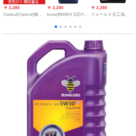
￥ 2,280
￥ 2,280
￥ 2,280
￥
Castrul(Castrul)極保
bmw(BMW)4 S店の元
フォールド元工场半
A
護チターン流体磁気
工場部品原油合成オ
合成オル/润滑油SN 5
保護セタ合成オイイ
ルグリスSL級5 w-30
W-34 L包装フォック
ル半合成自動車オイ
1 L包装bmw 525 320
ス/フォレスト/致胜/
5
潤滑油極保護全合成
X 1 X 5全系適用自動
フェンシング/モレン
7
SN 5 W-30 4 L装
車用品
デ/カーニバル適用
V