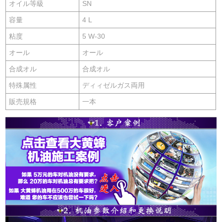
オイル等級
SN
容量
4 L
粘度
5 W-30
オール
オール
合成オル
合成オル
特殊属性
ディィゼルガス両用
販売規格
一本