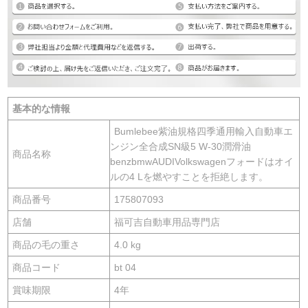
基本的な情報
Bumlebee紫油規格四季通用輸入自動車エ
ンジン全合成SN級5 W-30潤滑油
商品名称
benzbmwAUDIVolkswagenフォードはオイ
ルの4 Lを燃やすことを拒絶します。
商品番号
175807093
店舗
福可吉自動車用品専門店
商品の毛の重さ
4.0 kg
商品コード
bt 04
賞味期限
4年