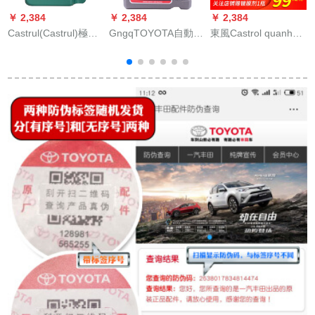
￥ 2,384
￥ 2,384
￥ 2,384
￥
Castrul(Castrul)極保
GngqTOYOTA自動車
東風Castrol quanhu
護チターン流体磁気
用品4 S店の元工場部
Oイ全合成グリス自動
オ
保護センタ合成オイ
品合成エン潤滑油SM
車用品全合成5 W-30
イル半合成自動車オ
5 W-30/5 W 30 4 Lレ
SN 4 L
イ潤滑油磁気ガス保
プリカ逸品凱美瑞雅
い
護開発保全合成0 W-
LUXハラインダー
C
20 SN級4 L
全