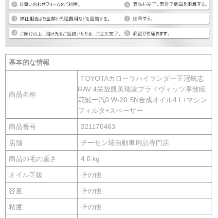
基本的な情報
TOYOTAカローラハイランダー王冠鋭志
RAV 4栄放凱美瑞凌プラドヴィッツ享致眩
商品名称
花冠一汽0 W-20 SN合成オイル4 L+マシン
フィルタ+スペーサー
商品番号
321170463
店舗
チーセン瑞自動車用品専門店
商品の毛の重さ
4.0 kg
オイル等級
その他
容量
その他
粘度
その他