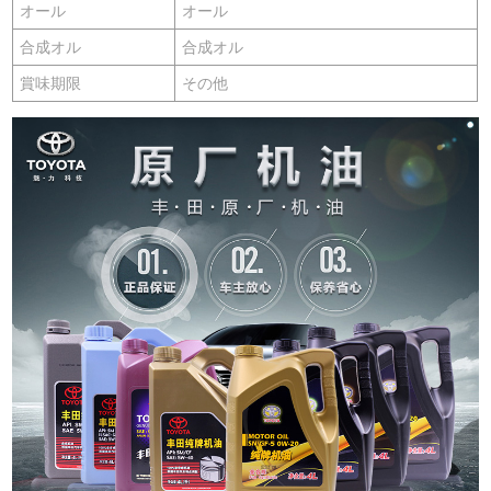
オール
オール
合成オル
合成オル
賞味期限
その他