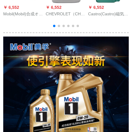
￥ 6,552
￥ 6,552
￥ 6,552
￥
Mobil(Mobil)合成オル
CHEVROLET（CHEVROLET）
Castro(Castro)磁気保
L
Mobil 1号0 W 20 SN
原油/シェルセン合成
護SUV合成OIL 5 W-
級4 L日本原装入力鉄
オリベルSN/GF-5級5
3/B 4 SNクラス5 L自
W
塔克
W-30 4 Lローダー/コ
動車用品
ルズ/マルオリ/探界者
適用