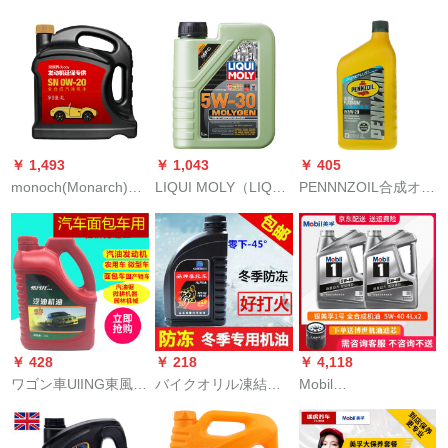
イルはスバル自动车
ラシクA 3合成オーイ
Redline自动车多エス
専门用オイル四季通
自動車潤滑油エンジ
テ类合成オル5 W 30
用オル合成オイル0
オ自動車用品自動車
ガソリン车用の润滑
W-40 SN级4 Lスバル
メテナンス5 W-20
油4本
森林人用専门オルに
SNクラ1 L
适しています。
￥ 1,493
￥ 1,043
￥ 405
monoch(Monarch)Jbaoy
LIQUI MOLY（LIQUI
PENNNZOIL合成オイ
エジン延長専門用モ
MOLY）魔法遺伝子オ
エルUltra Platonium 5
デル合成オイル潤滑
ル5 W-30 SNplus
W-20 SN 1 QT 946
油0 W-20 SN級4 L自
GF-5 L（ドイツ原装
ml/バレル米国原装入
動車用品
入力）
力
￥ 428
￥ 218
￥ 4,118
ワゴン車UlING東風小
バイクオリル凍結防
Mobil
康自動車のガソリン
止四季通用全125
Mobil(Mobil)Mobil 1
エヌビエール小型車
SUZUKIペダ曲げビム
号オ-イMobil 1号自動