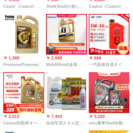
Castol（Castrol）極
Shell(Shell)の新し調
Castrol（Castrol）極
保護先進全合成自動
合指図書ブラーハー
保護チターン流体合
車オーイルエンジオ
ネケン合成オーラル
成Oイグリス5 W-30
潤滑油API SN級極保
Helix HX 7 W-40 API
FE SN/CF級4 L+4 L
護チルドレン流体全
SPブラジル1 L香港原
自動車用品
合成5 W-40 L+2 L
装入力
￥ 1,388
￥ 2,588
￥ 668
Prestone(Presone)合
Mobil(Mobil)金装
一汽富維合成オイイ
成オーストリア0 W-
Mobil 1号エンジオ合
ル潤滑油保養自動車
20 GF-5 SN級4 L自
成オイ自動車エンイ
エンジオン一汽
動車用品
オン潤滑油金Mobil 1
Volkswagenイオンイ
号SN級0 W-40 L
オン一汽原装品質自
動車用品API SN 5 W-
35 W-31 L
￥ 2,513
￥ 7,403
￥ 3,330
Castrul自動車オーイ
自动车深さオル交换
tuhu養車Shell自動車
ンジオン潤滑油磁気
コス-(ナノ修缮润滑
小保養セイル+オルフ