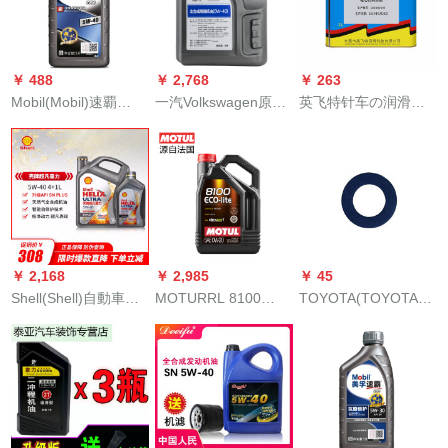
40(167 A 24)
￥ 488
￥ 2,768
￥ 263
Mobil(Mobil)速覇
一汽Volkswagen原油/
英飞特针车の润滑油
2000オーイ自動車エ
全合成グリス邁
のミシンオイルの2リ
ングリス合成オイル
進/CC/探岳/探歌/速
ットの电气せん断油
SN級速覇2000 W-40
騰/ゴルフ/宝来/ジレ
L
ット0オール4 L
￥ 2,168
￥ 2,985
￥ 45
Shell(Shell)自動車用
MOTURRL 8100
TOYOTA(TOYOTA)
潤滑油の灰殻の非凡
ECO-LIITE合成O＿
一汽TOYOTA元工厂
な喜力HX 8全合成藍
Gris 0 W-20 SNクラ
専用オーラル润滑油
殻HX 7黄殻HX 6半合
ス5 L自動車用品
カロラクライウハイ
成灰殻5 W 40 4 L+1
ランダヴェジッツィ
L
ヒ4プロラドライト