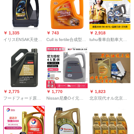
15 W-40四季国産車
三輪車150オルバイク
車エン潤滑油SN級銀
3.5 L
オール1冊（＋给油
Mobil 1号全合成5 W-
管）
40 4 L*2
￥ 1,335
￥ 743
￥ 2,918
イリスENSAK天使シ
Cull is fertile合成型ガ
tuhu養車自動車大保
リーズSN/0 W-40全
ソリンエヌ15 W-40
養コ-スMobil Mashi
合成オーラル4 L原装
四季通用4 L自動車用
on ioイルフーティル
正品オル全シリズ全
品
エッアコンフティ-
合成オーラル
は、労働時間Mobil 1
号の新速覇2000を含
む全合成5 W-40 SN 4
L+1 L
￥ 2,775
￥ 1,770
￥ 1,823
フードフォード原工
Nissan尼桑Oイ元工
北京現代オル北京現
场のエンジァは全部
場4 Sティィダンサー
代瑞納悦動朗動領動
合成した润滑油SN 5
サーサーサーバード
名図IX 25 IX 35全オ
W 30 4 L福叡斯/フー
奇駿馬馳天籟軒逸逍
イル5 W-30
ウォーク/モンディ/牡
楽客Venucia颐達楼蘭
牛座/翼博/翼虎/エイ
NV 200潤滑油合成オ