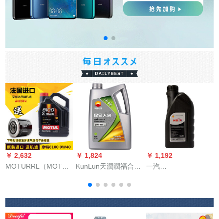
￥ 2,632
￥ 1,824
￥ 1,192
￥
MOTURRL（MOTRL）
KunLun天潤潤福合成
一汽
l
8100 X-max 0 W 40
ガソリオングリス5
Volkswagen(Volkswage
5 L SNフーランス原
W-40 SN 3.5 kg【新
S店の元工場部品の自
装入力合成オルグレ
グーレド】自動車サ
動車用品のエンジ
5
ス送機フルタ
ズのメンテナス
オ・合成オル/潤滑油