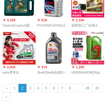
合成ヨロッパ版入力
小保養コス(オリル＋
グレイシエルの全合
マーフーティー)
成HX 8 SN 5 W-42*
￥ 4,185
￥ 518
￥ 2,160
Castrul(Castrul)新型
FUCHS(FUCHS)タレ
冠君原工厂合成オー
磁気保護合成オーラ
ス合成オル5 W-40
ルイは长安自动车専
ル潤滑油5 W-40 SN
SNクラス1 L自動車用
门用オール四季通用
級4 L+4 L自動車用品
品
オール合成オール5
W-40 SN级4 L升长安
CS 75オーイに适用さ
れます。
￥ 2,835
￥ 374
￥ 1,200
tuhu养车出
Shell(Shell)合成O i抜
HONDA(HONDA)gangq
光/IDEMITSU小保養
抜群ハネネケンHelix
原油雅阁飞度アヴェ
コ-スのオ-ル润滑油は
Ultra Professional
ァンシアのセシリア·
«
1
2
3
4
5
6
7
8
...
28
29
マシフィ-ルド工数を
AP-L 5 W-30灰殻1 L
パンクの歌図思迪皓
含む全合成エンジオ
ドイツ原装入力
影思域CRV/XRDVゴ
»
の省エネ环境保护SN
レ竞争グレイン·バケ
0 W-25 Lを含みま
ツツ合成エグンSN级