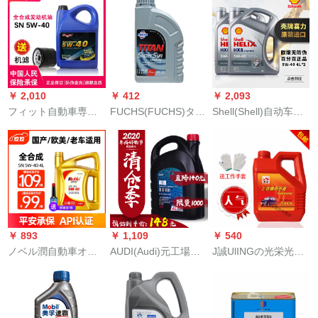
0 W-40 Lは前進/CC
を詰めて適用しま
す。
￥ 2,010
￥ 412
￥ 2,093
フィット自動車専用
FUCHS(FUCHS)タイ
Shell(Shell)自动车オ
オーラル四季通用オ
ターン融合能合成オ
ーラルの润滑油の非
ル合成オイル5 W-40
イルSuperSyn
凡なハネネネケンhx
SN級4 Lフルート翔専
Longlife 0 W-40 A
8全合成ブラジルシー
用オーイ
3/B 4 SN 1 Lドイツ原
ェ7イエロスコ6半合
装入力
成ヨロッパ版の入力
无伪造入力、全合成
HX 8 W 40 L*2
￥ 893
￥ 1,109
￥ 540
ノベル潤自動車オイ
AUDI(Audi)元工場専
J誠UlINGの光栄光長
合成オイ自動車潤滑
用オーラル/潤滑油A
安の星東風小康の面
油オーイ自動車用品
1/A 3/A 4/A 5/A 6 L/A
包車ガソリングは四
全合成潤滑油SN 5 W-
7/Q 2 L/Q 5 L泛用フ
季通用です。
40 L（旧車推奖）
ール合成4 L 5 W-