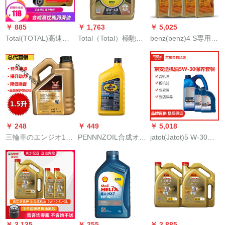
ジ/动揺者/探险者
リルSN 5 W-34 L
￥ 885
￥ 1,763
￥ 5,025
Total(TOTAL)高速走
Total（Total）極馳
benz(benz)4 S専用オ
行QUARTZエグゼイ
9000全合成グリス0
ール原工厂エン全合
5000半走行SN 10 W-
W-40 SN 5 Lフルコー
成グリス合成オイル5
40 L合成
ス入力
W-40 1 Lx 8
￥ 248
￥ 449
￥ 5,018
三輪車のエンジオ1.5
PENNNZOIL合成オイ
jatot(Jatot)5 W-30全
リット15 W-40バイ
エルUltra Platonium 0
合成自動車オーイ保
クオーケー、イ
W-40 SN 1 QT 946
養コ-スオー-ル+マシ
FOTON宗申四季通用
ml/バレル米国原装入
ンフーティ+工時jaut
1冊をオイルチープ
力
SN 5 W-30 4 L+1 Lセ
+スパリングにクラグ
ト
します。
￥ 3,135
￥ 255
￥ 3,885