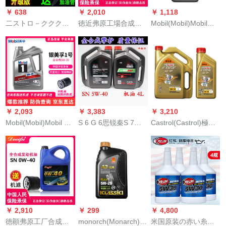
￥ 638
￥ 2,010
￥ 1,118
二ストロ－クククオ
徳近弗原工場合成オ
Mobil(Mobil)Mobil速
ラ—ラザー専用2 T庭
ルは東風風神風光車
覇2000耐摩耗倍保護
园机械専用オイルカ
専門用オーイ合成オ
合成オイル5 W-30
—トオルソ—ソ—オ
ル5 W-40 SN級4 Lリ
SP級1 L自動車メンテ
イルレベアー版3本
ット東風風光S 560専
ナス
+オイルチルブを送り
用オーイです。
ます。
￥ 2,093
￥ 3,383
￥ 3,210
Mobil(Mobil)Mobil 1
S 6 G 6思锐秦S 7唐
Castrol(Castrol)極護
号オーイMobil 1号エ
宋専用エンジオ4 LS
チタン流体合成O l 5
イングリス合成Oイ
0
W-30 FE SN/CF級4
SNレベル5 W-30 4 L
L+1 L自動車用品
￥ 2,910
￥ 299
￥ 4,800
徳顚弗原工厂合成オ
monorch(Monarch)ク
米国原装の赤い糸