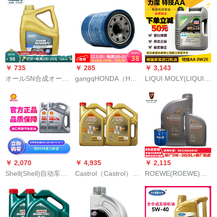
保護/極保護合成オリ/
油-オリル1 L(4バーレ
ィート+労働時間を含
金嘉護半合成油/銀嘉
ル)+润滑再生洗浄剤
む都市光影版全合成5
力鉱物質油保護全合
255 ml+洗浄油)5 W-
W-30 SP 5 L
成5 W-30 SN 4 L+1 L
30 SN/CF全合成4 L
コーパスのオーラル
交换工数(マシンオー
￥ 735
￥ 285
￥ 3,143
ル交换工数)【北京邮
オールSN合成オーイ
gangqHONDA（HONDA）
LIQUI MOLY(LIQUI
送】
自動車乗用車オーフ
は、アコドの知恵の
MOLY)トリックAA 0
ロード長安車面包車
飞度のフロント凌の
W-20 L/5 L合成オリ
半合成四季エン潤滑
オデッセイの歌の诗
ル自動車エン潤滑油
油SN級5 W-40
図の思域杰徳の润滑
特技AA 0 W 20 L
油のエンジオイの4 L
HONDA机のフィルタ
に适用します。
￥ 2,070
￥ 4,935
￥ 2,115
Shell(Shell)自动车オ
Castrol（Castrol）極
ROEWE(ROEWE)原
ーラルの润滑油の非
保護チターン流体合
油机フィルタ全合成
凡なハーネケンhx 8
成Oイグリス5 W-40
小保養コス4 S店セイ
全合成ブラジルシー
A 3/B 4 SN/CF級4
ト保护RX 5/RX
ェ7イエロスコhx 6半
L+4 L自動車用品
8/950-中石化原工厂