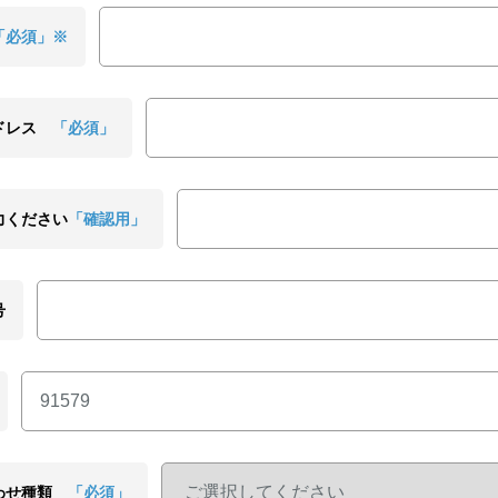
「必須」※
ドレス
「必須」
力ください
「確認用」
号
わせ種類
「必須」