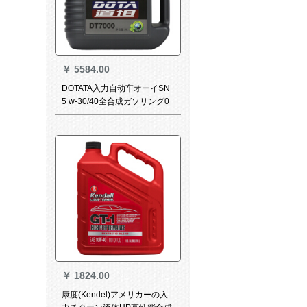
￥
5584.00
DOTATA入力自动车オーイSN
5 w-30/40全合成ガソリング0
w-40【メーカート直売】SN 0
W-40 L
￥
1824.00
康度(Kendel)アメリカーの入