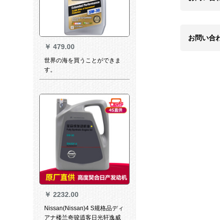
お問い合
￥
479.00
世界の海を買うことができま
す。
￥
2232.00
Nissan(Nissan)4 S规格品ディ
アナ楼兰奇骏逍客日光轩逸威