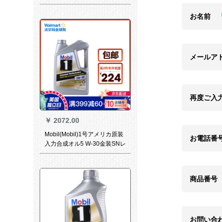
お名前
メールア
再度ご入
￥
2072.00
Mobil(Mobil)1号アメリカ原装
お電話番
入力合成オル5 W-30金装SNレ
ベル4.73 L(5 Qt)
商品番号
お問い合