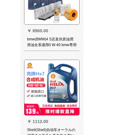
￥
8960.00
bmw(BMW)4 S店直供原油潤
滑油全系適用0 W-40 bmw専用
オルエフティーティー1 Lセト
X 7+マシンフータ+エアフィル
テー+エニック・エニック・フ
ィールF 02
￥
1112.00
Shell(Shell)自动车オーラルの