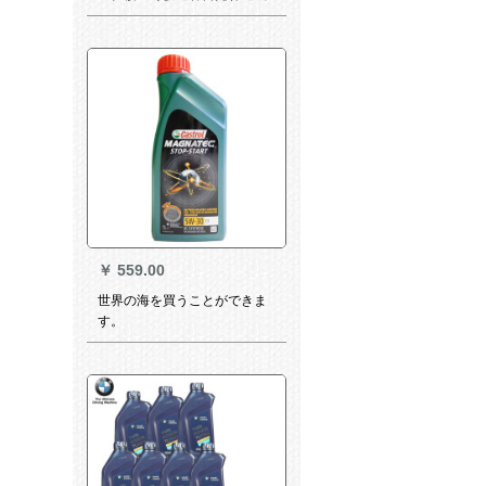
蓝鸟力客颐达NV 200润滑油5
W-30 SN合成オーイ4 L
￥
559.00
世界の海を買うことができま
す。