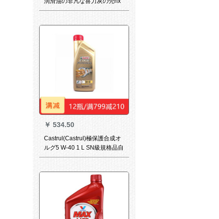
润滑油の非凡な喜力灰の壳hx
8全合成ブルシーザー7黄色シ
ーベルトhx 6半合成ヨーロッ
パ版の入力无伪入力ブルシー
ベルト半合成hX 7 W-40 L
￥
534.50
Castrul(Castrul)極保護合成オ
ルグ5 W-40 1 L SN級規格品自
動車エンジオ入力