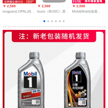
￥ 2,588
￥ 2,588
￥ 2,588
￥
longpan(LOPAL)自動
buick（BUSIC）原
Mobil(Mobil)金装
M
車エンジオ合成オー
油/Shellセイント合成
Mobil 1号0 w-40合成
オ
ストリック自動車潤
OイSN/GF-5級5 W-
Oイ小金美SN級1 LX
S
滑油OirSN 5 W-30 4
34 Lセイントの凱
4
L*4本
越/GL 8/エンビショ
ン/威信/威信/威信/威
信/君越/英朗が適用さ
れます。