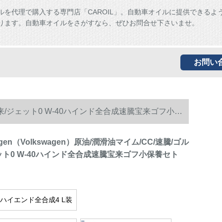
ルを代理で購入する専門店「CAROIL」。自動車オイルに提供できるよ
ります。自動車オイルをさがすなら、ぜひお問合せ下さいませ。
お問い
ルフ/宝来/ジェット0 W-40ハインド全合成速騰宝来ゴフ小保
agen（Volkswagen）原油/潤滑油マイム/CC/速騰/ゴル
ット0 W-40ハインド全合成速騰宝来ゴフ小保養セト
40ハイエンド全合成4 L装