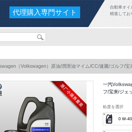
自動車オイ
代理購入専門サイト
精進してお
kswagen（Volkswagen）原油/潤滑油マイム/CC/速騰/ゴ
一汽Volksw
フ/宝来/ジェ
粘度を選択
0 W-