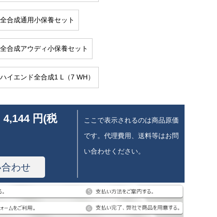
-30全合成通用小保養セット
-40全合成アウディ小保養セット
40ハイエンド全合成1 L（7 WH）
 4,144 円(税
ここで表示されるのは商品原価
です。代理費用、送料等はお問
い合わせください。
い合わせ