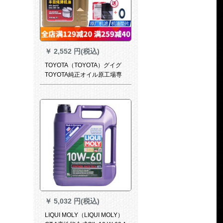
￥
2,552 円(税込)
TOYOTA（TOYOTA）グイグ
TOYOTA純正オイル原工場専
門用グリースレイ凌享享享到
到眩晕逸話カラピラムハライ
ン雅LUX 5 W-40 L合成オイル
ン
￥
5,032 円(税込)
LIQUI MOLY（LIQUI MOLY）