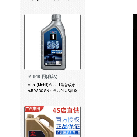
ンス全合成ガソリオン0 W-30
SN級4 L自動車用品
￥
840 円(税込)
Mobil(Mobil)Mobil 1号合成オ
ル5 W-30 SNクラスPLUS静逸
モデル1 L