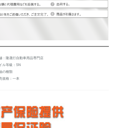
舗：隆晟行自動車用品専門店
イル等級：SN
油の種類
売規格：一本