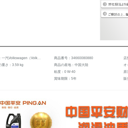
商品名称：一汽Volkswagen（Volkswagen）原油/潤滑油Mant/CC/速騰/ゴルフ/宝来/捷達0 W-40ハイエンド全合成速騰宝来ゴルフ小保養セット
商品番号：34660080880
店
重さ：3.59 kg
商品の産地：中国大陸
オ
粘度：0 W-40
原
賞味期限：5年
販