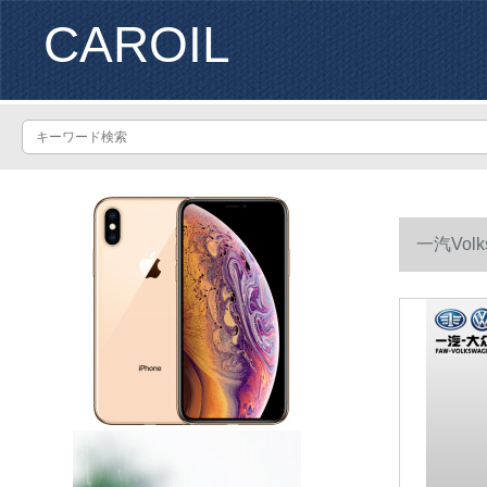
CAROIL
一汽Vol
養セト