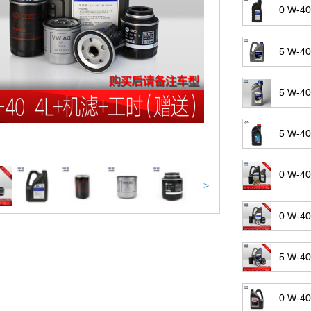
0 W-
5 W-4
5 W-4
5 W-4
0 W
>
0 W
5 W
0 W-