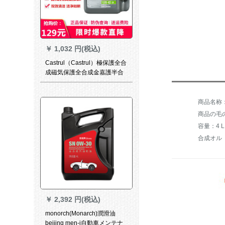
￥
1,032 円(税込)
Castrul（Castrul）極保護全合
成磁気保護全合成金嘉護半合
成グリスオイ金嘉護半合成10
w 40 SN級4 L
商品の毛の
容量：4 L
合成オル
￥
2,392 円(税込)
monorch(Monarch)潤滑油
beijing men-i自動車メンテナ