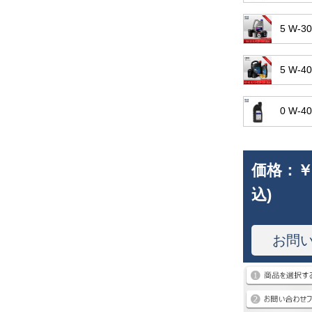
5 W
5 W
0 W-
価格：
￥
込)
お問