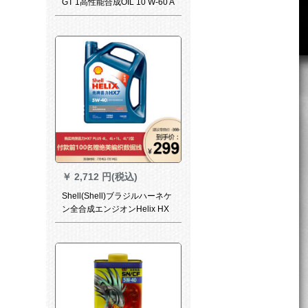
GT 1高性能合成OIL 10 W-60 A
3/B 4級5 L（ドイツ元装入
力）自動車用品
￥
2,712 円(税込)
Shell(Shell)ブラジルハーネケ
ン全合成エンジオンHelix HX
7 PLUS 5 W-40 API SNクラス
4 L