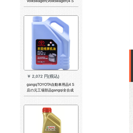
Volkswagen(Volkswagen)4 S
店の元工場付属品の自動車用
品のエンジオ/潤滑油5 W-40 L
はジェッタを詰問して適用し
ます。
￥
2,072 円(税込)
gangqTOYOTA自動車用品4 S
店の元工場部品gangqi全合成
エン潤滑油SM 5 W-20/5 W 20
4 Lレプリカ逸話