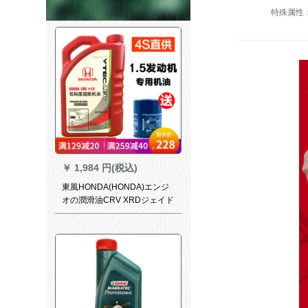
特殊属性
￥
1,984 円(税込)
東風HONDA(HONDA)エンジ
オの潤滑油CRV XRDジェイド
思域兄瑞艾力紳士プリチナ原
油4 L低粘度1.5直喷エン専用