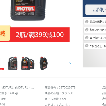
お問
>
商品名称：MOTURL（MOTURL）8100 X-CSESS全合成グリス5 W-40 SN級5 L本物の自動車エンジンの潤滑油
商品番号：1970026679
店
重さ：4.0 kg
商品の産地：フランス
品
：5年
オイル等級：SN
容
-40
カテゴリ：入力オル
合