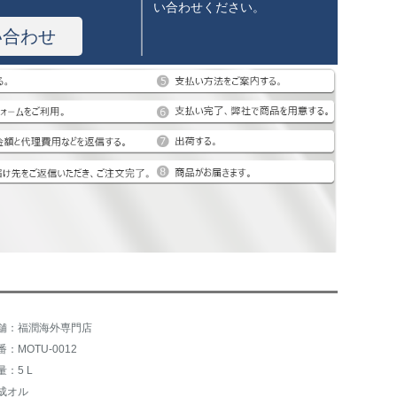
い合わせください。
い合わせ
舗：福潤海外専門店
番：MOTU-0012
量：5 L
成オル