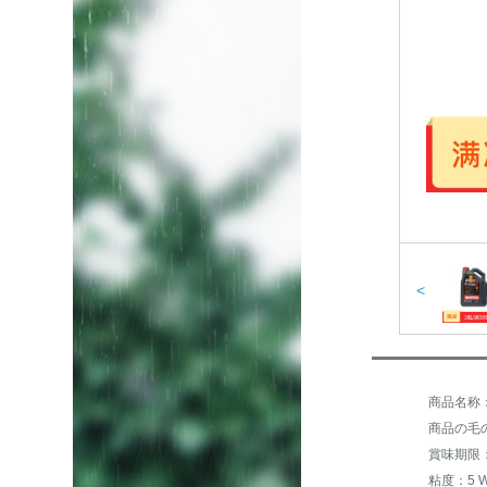
<
商品の毛の
賞味期限
粘度：5 W