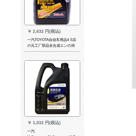
￥
2,632 円(税込)
一汽TOYOTA自动车用品4 S店
の元工厂部品全合成エンの润
滑油SN 5 W-455 W 40 LRAV
4プリクラの锐い志ランドセル
ザーを栄放します。
￥
1,032 円(税込)
一汽