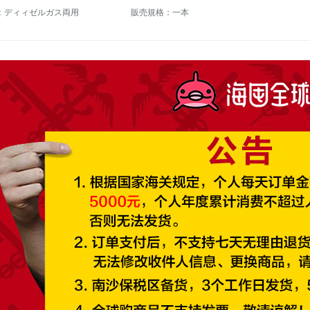
：ディィゼルガス両用
販売規格：一本