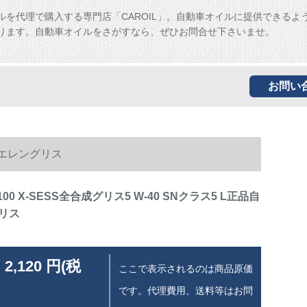
ルを代理で購入する専門店「CAROIL」。自動車オイルに提供できるよ
ります。自動車オイルをさがすなら、ぜひお問合せ下さいませ。
お問い
動車エレングリス
8100 X-SESS全合成グリス5 W-40 SNクラス5 L正品自
リス
 2,120 円(税
ここで表示されるのは商品原価
です。代理費用、送料等はお問