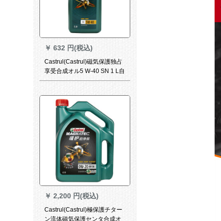
￥
632 円(税込)
Castrul(Castrul)磁気保護独占
享受合成オル5 W-40 SN 1 L自
動車用品
￥
2,200 円(税込)
Castrul(Castrul)極保護チター
ン流体磁気保護センタ合成オ