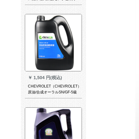
イイル半合成自動車オイ潤滑
油磁気ガス保護開発保全合成0
W-20 SN級4 L
￥
1,504 円(税込)
CHEVROLET（CHEVROLET）
原油/合成オーラルSN/GF-5級
5 W-30 4 L包装コルズ/マフテ
ィア/コッパ/楽風/愛唯欧/適用