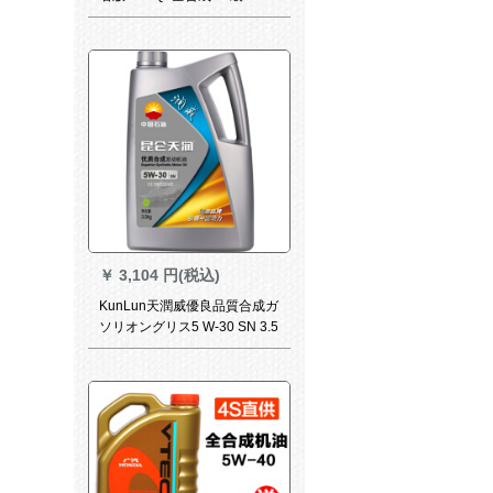
20 946 ml
￥
3,104 円(税込)
KunLun天潤威優良品質合成ガ
ソリオングリス5 W-30 SN 3.5
kg【新グーレド】自動車サズ
のメンテナス