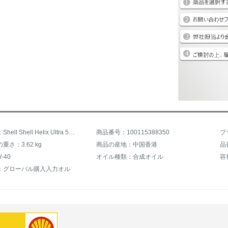
商品名称：Shell Shell Helix Ultra 5 W-40 SN PLUS
商品番号：100115388350
ブ
重さ：3.62 kg
商品の産地：中国香港
品番
-40
オイル種類：合成オイル
容
：グローバル購入入力オル