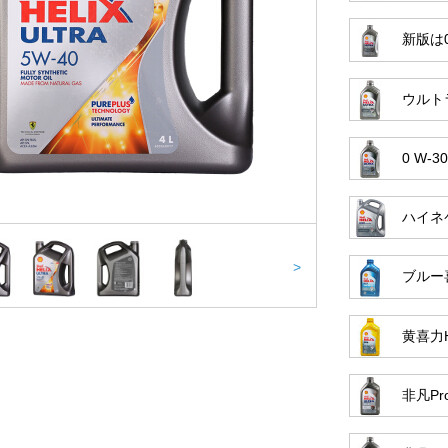
新版は0
ウルトラ
0 W-
ハイネケ
>
ブルー喜
黄喜力HX
非凡Prof