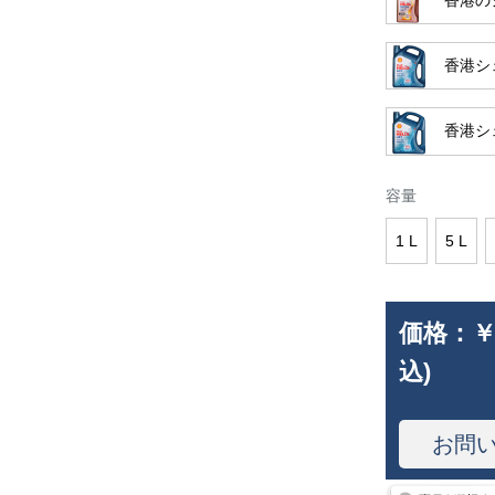
香港シェ
香港シェ
容量
1 L
5 L
価格：
￥
込)
お問