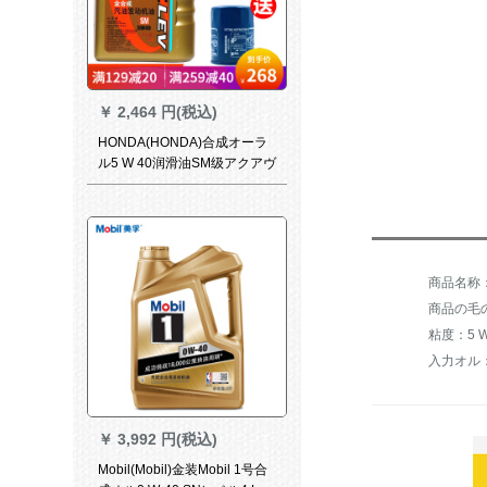
￥
2,464 円(税込)
HONDA(HONDA)合成オーラ
ル5 W 40润滑油SM级アクアヴ
ェァンシアのフロント凌派歌
诗図飞度Odel
商品の毛の
粘度：5 W
入力オル
￥
3,992 円(税込)
Mobil(Mobil)金装Mobil 1号合