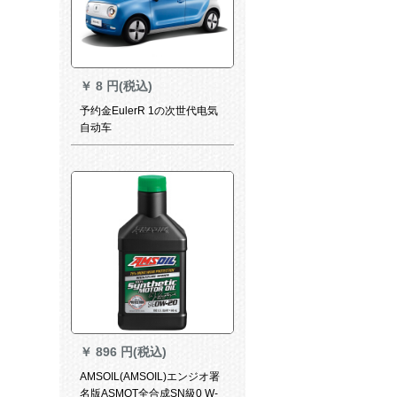
￥
8 円(税込)
予约金EulerR 1の次世代电気
自动车
￥
896 円(税込)
AMSOIL(AMSOIL)エンジオ署
名版ASMQT全合成SN級0 W-