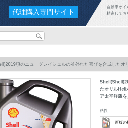
自動車オイ
代理購入専門サイト
精進してお
(Shell)2019項のニューグレイシェルの並外れた喜びを合成したオリルHel
平洋版を入力します。
Shell(S
たオリルHelix
ア太平洋版を
粘性
新版の抜