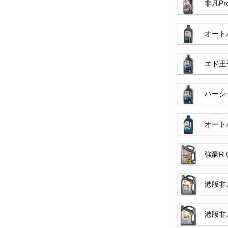
非凡Prof
オートバ
エド王
ハーシ
オートバ
強豪R 
港版非凡
港版非凡