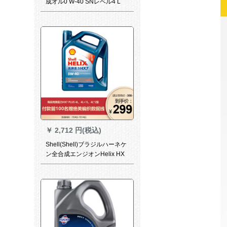
成オル0 W-40 SNレベル4 L
￥
2,712 円(税込)
Shell(Shell)ブラジルハーネケ
ン全合成エンジオンHelix HX
7 PLUS 5 W-40 API SNクラス
4 L